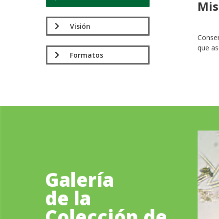
Mis
.
Visión
Conser
que as
Formatos
Galería
de la
Colección de