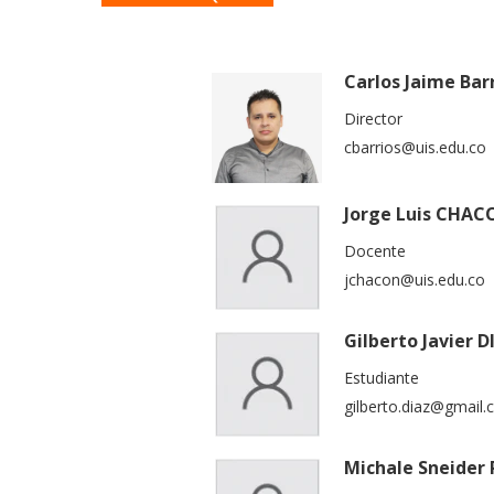
Carlos Jaime Bar
Director
cbarrios@uis.edu.co
Jorge Luis CHA
Docente
jchacon@uis.edu.co
Gilberto Javier 
Estudiante
gilberto.diaz@gmail
Michale Sneider