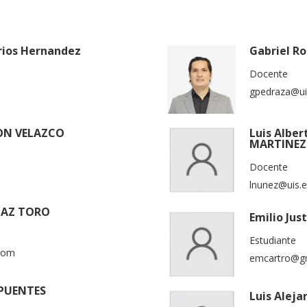
rios Hernandez
Gabriel Ro
Docente
gpedraza@ui
CON VELAZCO
Luis Albe
MARTINEZ
Docente
lnunez@uis.e
DIAZ TORO
Emilio Ju
Estudiante
.com
emcartro@g
 PUENTES
Luis Alej