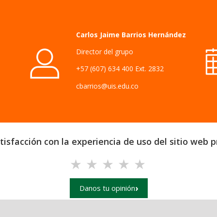
Carlos Jaime Barrios Hernández
Director del grupo
+57 (607) 634 400 Ext.
2832
cbarrios@uis.edu.co
isfacción con la experiencia de uso del sitio web pr