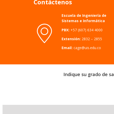
Contáctenos
Escuela de Ingeniería de
Sistemas e Informática
PBX:
+57 (607) 634 4000
Extensión:
2832 – 2855
Email:
cage@uis.edu.co
Indique su grado de sat