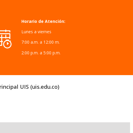
Horario de Atención:
Lunes a viernes
7:00 a.m. a 12:00 m.
2:00 p.m. a 5:00 p.m.
incipal UIS (uis.edu.co)