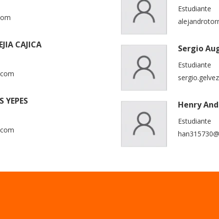
Estudiante
com
alejandroto
JIA CAJICA
Sergio Au
Estudiante
.com
sergio.gelv
S YEPES
Henry And
Estudiante
.com
han315730@