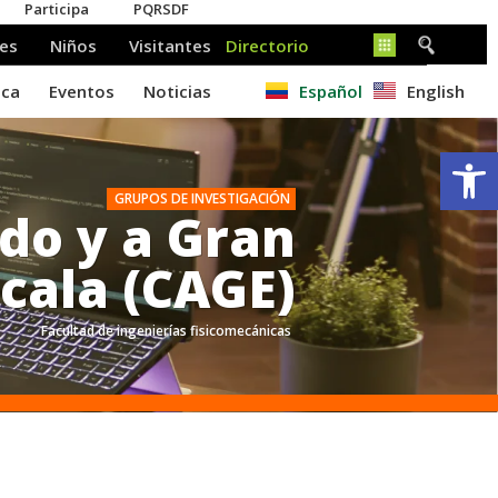
Español
English
Ab
GRUPOS DE INVESTIGACIÓN
o y a Gran
cala (CAGE)​
Facultad de ingenierías fisicomecánicas
.