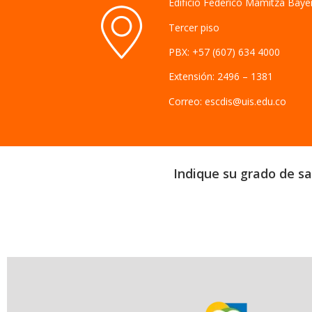
Edificio Federico Mamitza Baye
Tercer piso
PBX: +57 (607) 634 4000
Extensión: 2496 – 1381
Correo: escdis@uis.edu.co
Indique su grado de sat