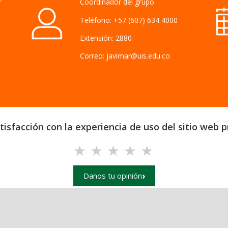
r
Coordinador del grupo
Teléfono: +57 (607) 634 4000
Extensión: 2880
Correo: javimar@uis.edu.co
isfacción con la experiencia de uso del sitio web pr