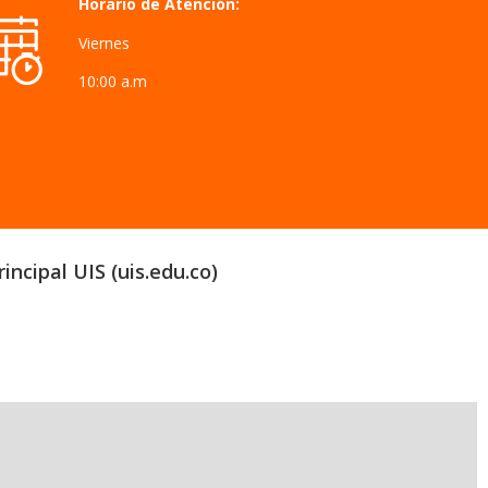
Horario de Atención:
Viernes
10:00 a.m
incipal UIS (uis.edu.co)