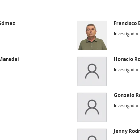
 Gómez
Francisco 
Investigador
Maradei
Horacio R
Investigador
Gonzalo R
Investigador
Jenny Rod