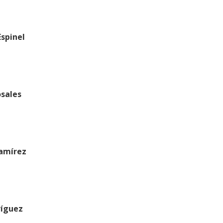
Espinel
osales
amírez
ríguez