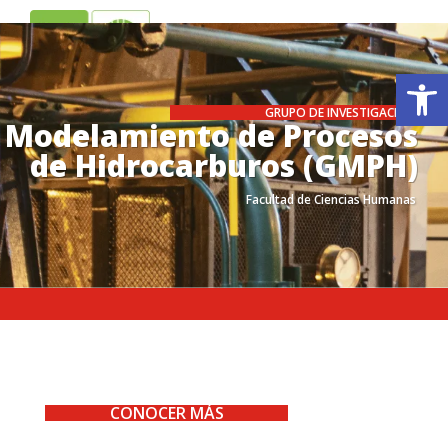
ES
EN
Ab
GRUPO DE INVESTIGACIÓN
Modelamiento de Procesos
de Hidrocarburos (GMPH)
Facultad de Ciencias Humanas
.
.
.
.
CONOCER MÁS