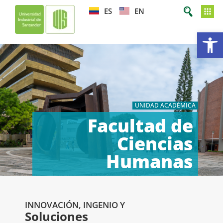
ES
EN
Ab
UNIDAD ACADÉMICA
Facultad de
Ciencias
Humanas
INNOVACIÓN, INGENIO Y
Soluciones