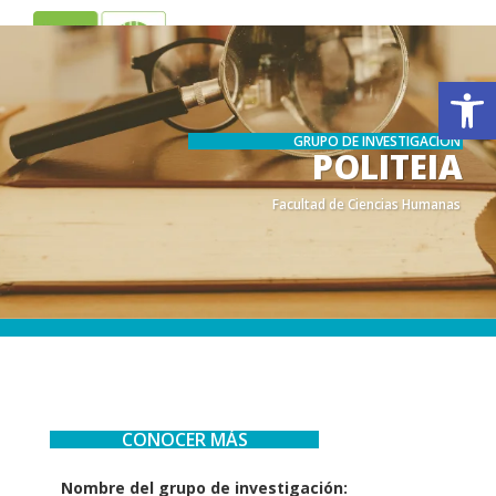
ES
EN
Ab
GRUPO DE INVESTIGACIÓN
POLITEIA
Facultad de Ciencias Humanas
.
.
CONOCER MÁS
Nombre del grupo de investigación: