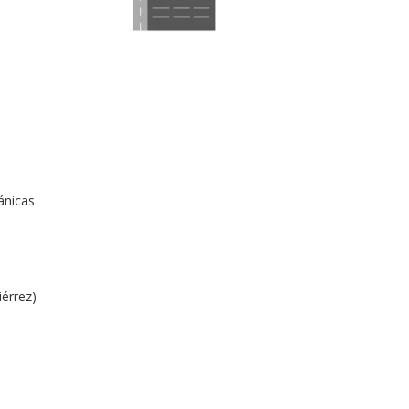
ánicas
iérrez)