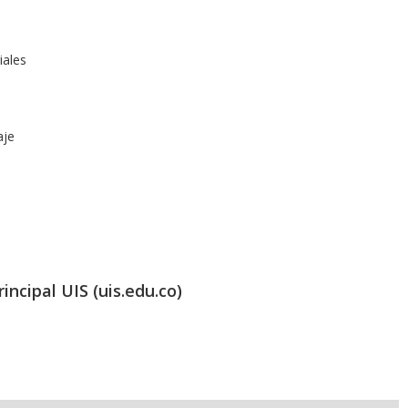
iales
aje
incipal UIS (uis.edu.co)