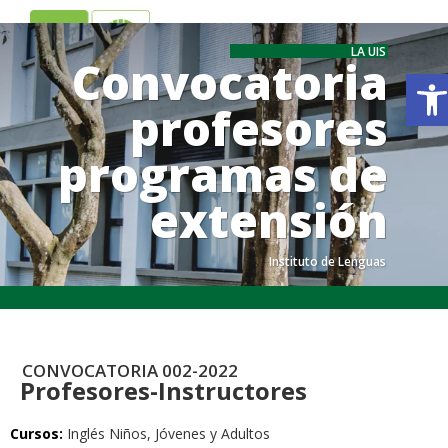
ES
EN
LA UIS
Convocatoria
Ab
profesores
programas de
extensión
Instituto de Lenguas
.
.
CONVOCATORIA 002-2022
Profesores-Instructores
Cursos:
Inglés Niños, Jóvenes y Adultos