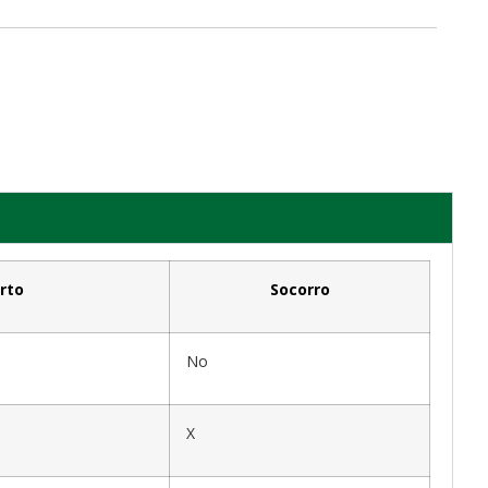
rto
Socorro
No
X