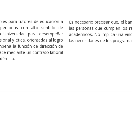
bles para tutores de educación a
Es necesario precisar que, el ba
e personas con alto sentido de
las personas que cumplen los r
la Universidad para desempeñar
académicos. No implica una vinc
ional y ética, orientadas al logro
las necesidades de los programa
empeña la función de dirección de
hace mediante un contrato laboral
adémico.