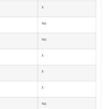
X
No
No
X
X
X
No