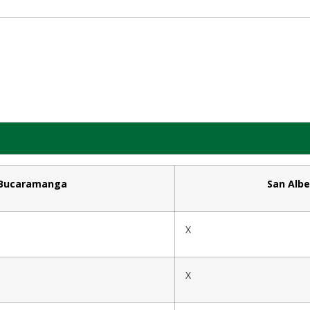
Bucaramanga
San Albe
X
X