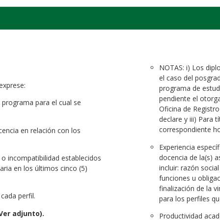
NOTAS: i) Los dipl
el caso del posgra
 exprese:
programa de estudi
pendiente el otorga
l programa para el cual se
Oficina de Registro
declare y iii) Para 
correspondiente 
encia en relación con los
Experiencia específi
docencia de la(s) a
d o incompatibilidad establecidos
incluir: razón soci
aria en los últimos cinco (5)
funciones u obligac
finalización de la 
cada perfil.
para los perfiles q
Ver adjunto).
Productividad acadé