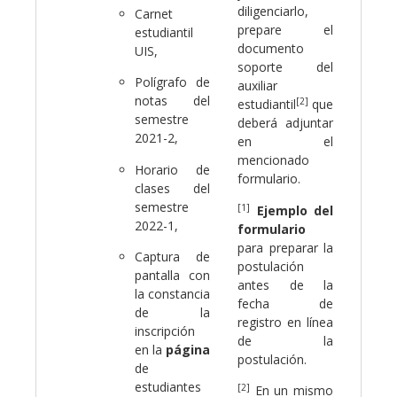
diligenciarlo,
Carnet
prepare el
estudiantil
documento
UIS,
soporte del
Polígrafo de
auxiliar
notas del
[2]
estudiantil
que
semestre
deberá adjuntar
2021-2,
en el
mencionado
Horario de
formulario.
clases del
semestre
[1]
Ejemplo del
2022-1,
formulario
para preparar la
Captura de
postulación
pantalla con
antes de la
la constancia
fecha de
de la
registro en línea
inscripción
de la
en la
página
postulación.
de
estudiantes
[2]
En un mismo