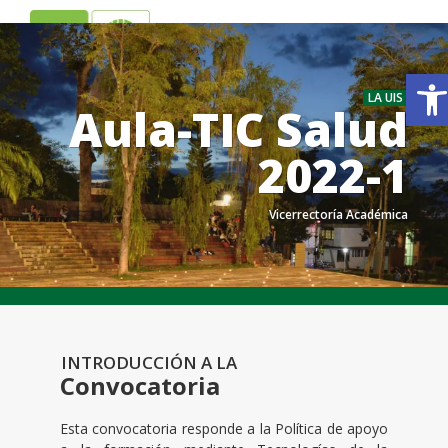
ES
EN
Ab
LA UIS
Aula-TIC Salud
2022-1
Vicerrectoría Académica
.
.
INTRODUCCIÓN A LA
Convocatoria
Esta convocatoria responde a la Política de apoyo