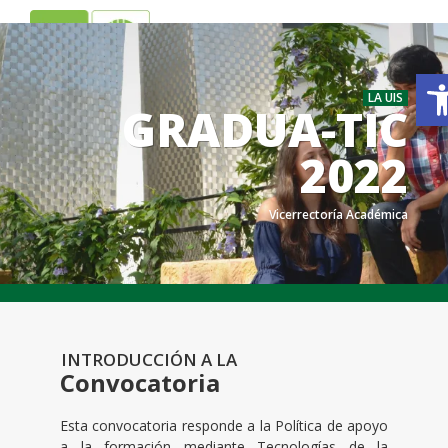
ES
EN
A
LA UIS
GRADUA-TIC
2022
Vicerrectoría Académica
.
.
INTRODUCCIÓN A LA
Convocatoria
Esta convocatoria responde a la Política de apoyo
a la formación mediante Tecnologías de la