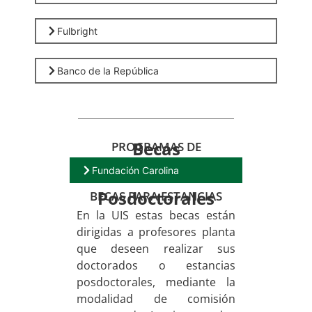
Fulbright
Banco de la República
Becas
PROGRAMAS DE
Fundación Carolina
Posdoctorales
BECAS PARA ESTANCIAS
En la UIS estas becas están
dirigidas a profesores planta
que deseen realizar sus
doctorados o estancias
posdoctorales, mediante la
modalidad de comisión