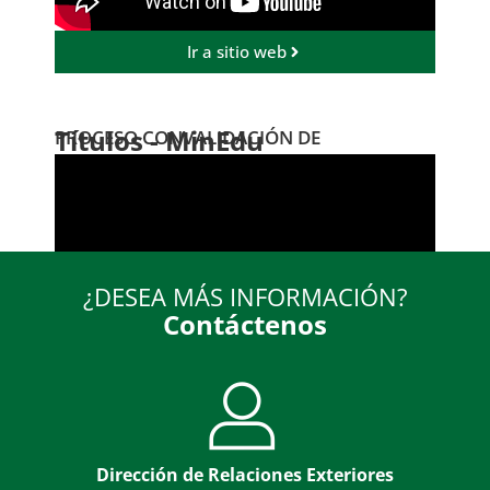
Ir a sitio web
Títulos - MinEdu
PROCESO CONVALIDACIÓN DE
¿DESEA MÁS INFORMACIÓN?
Contáctenos
Ir a sitio web
Dirección de Relaciones Exteriores