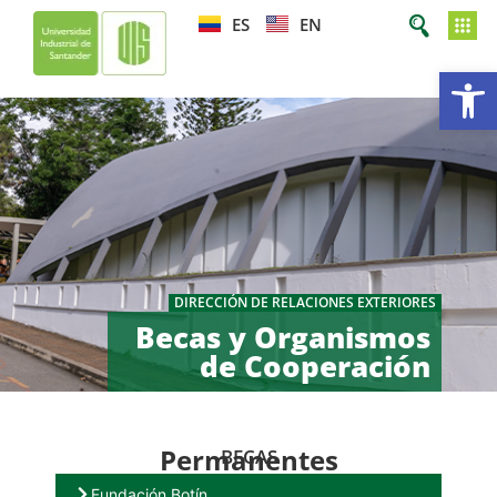
ES
EN
Ab
DIRECCIÓN DE RELACIONES EXTERIORES
Becas y Organismos
de Cooperación
Permanentes
BECAS
Fundación Botín