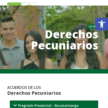
ES
EN
Ab
LA UIS
Derechos
Pecuniarios
.
.
ACUERDOS DE LOS
Derechos Pecuniarios
Pregrado Presencial - Bucaramanga