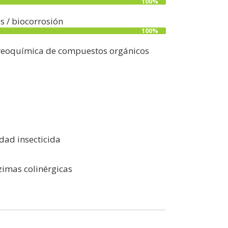
100%
s / biocorrosión
100%
tereoquímica de compuestos orgánicos
dad insecticida
zimas colinérgicas