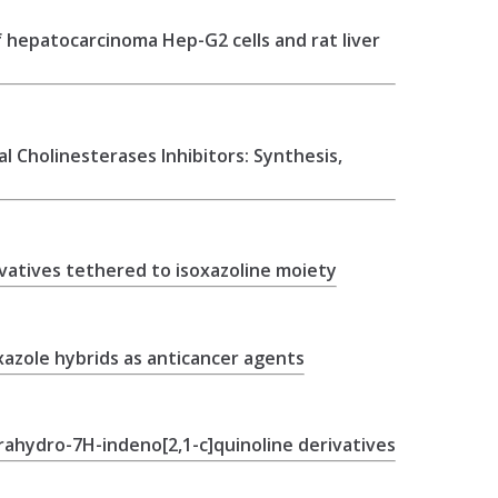
f hepatocarcinoma Hep-G2 cells and rat liver
 Cholinesterases Inhibitors: Synthesis,
ivatives tethered to isoxazoline moiety
xazole hybrids as anticancer agents
etrahydro-7H-indeno[2,1-c]quinoline derivatives