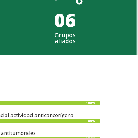
0
6
Grupos
aliados
100%
ial actividad anticancerígena
100%
s antitumorales