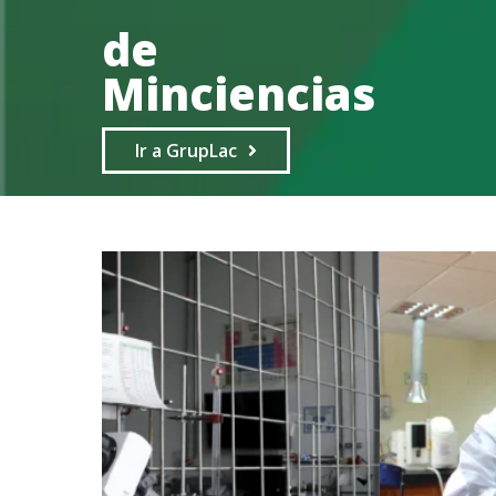
de
Minciencias
Ir a GrupLac