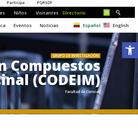
Español
English
Ab
GRUPO DE INVESTIGACIÓN
en Compuestos
cinal (CODEIM)
Facultad de Ciencias
.