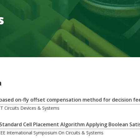
s
a
-based on-fly offset compensation method for decision fe
IET Circuits Devices & Systems
tandard Cell Placement Algorithm Applying Boolean Satisf
IEEE International Symposium On Circuits & Systems