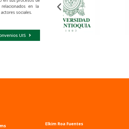
to en sus procesos de
s relacionados en la
s actores sociales.
onvenios UIS
Elkim Roa Fuentes
ems