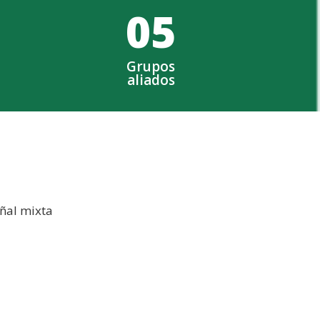
0
5
Grupos
aliados
eñal mixta