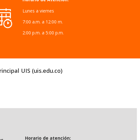
Lunes a viernes
7:00 a.m. a 12:00 m.
2:00 p.m. a 5:00 p.m.
incipal UIS (uis.edu.co)