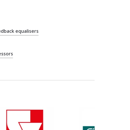
edback equalisers
essors