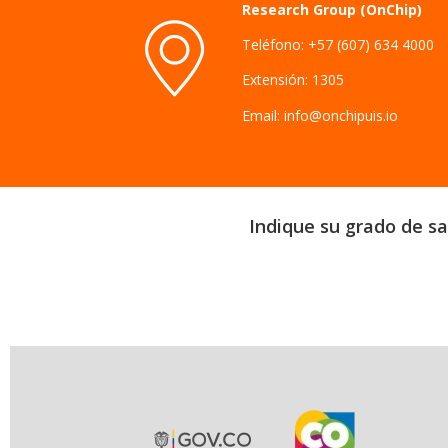
Research Group (OnChip)
Teléfono: +57 (607) 634 4000
Extensión: 1305
Email: info@onchipuis.io
Indique su grado de sat