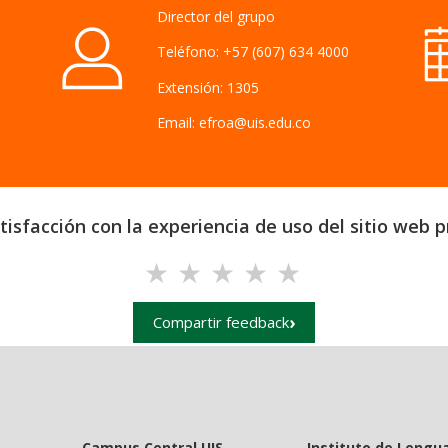
Director del grupo
Teléfono: +57 (607) 634 4000
Extensión: 1305
Email: efroa@uis.edu.co
isfacción con la experiencia de uso del sitio web pr