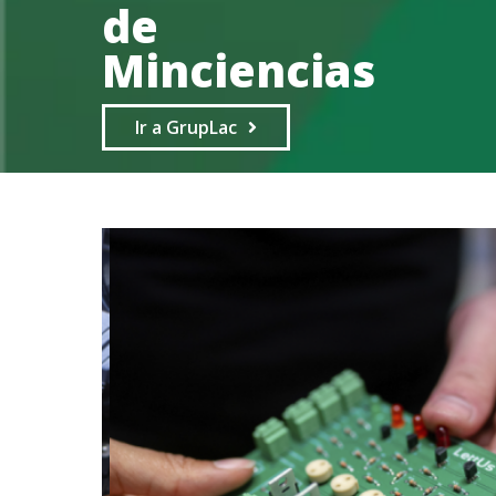
de
Minciencias
Ir a GrupLac