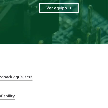
Ver equipo
edback equalisers
iability