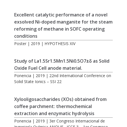
Excellent catalytic performance of a novel
exsolved Ni-doped manganite for the steam
reforming of methane in SOFC operating
conditions
Poster | 2019 | HYPOTHESIS XIV
Study of La1.5Sr1.5Mn1.5Ni0.5O7±δ as Solid
Oxide Fuel Cell anode material.
Ponencia | 2019 | 22nd International Conference on
Solid State Ionics – SSI 22
Xylooligosaccharides (XOs) obtained from
coffee parchment: thermochemical
extraction and enzymatic hydrolysis
Ponencia | 2019 | 3er Congreso Internacional de
Ingeniería Química ANQUE –ICCE 3 – 1er Congreso