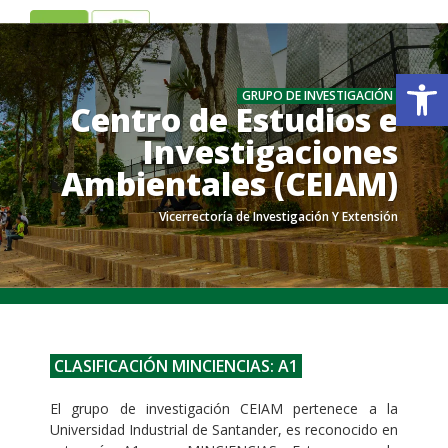
ES
EN
Ab
GRUPO DE INVESTIGACIÓN
Centro de Estudios e
Investigaciones
Ambientales (CEIAM)
Vicerrectoría de Investigación Y Extensión
.
.
CLASIFICACIÓN MINCIENCIAS: A1
El grupo de investigación CEIAM pertenece a la
Universidad Industrial de Santander, es reconocido en