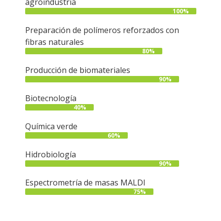
agroindustria
100%
Preparación de polímeros reforzados con
fibras naturales
80%
Producción de biomateriales
90%
Biotecnología
40%
Química verde
60%
Hidrobiología
90%
Espectrometría de masas MALDI
75%