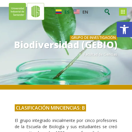
ES
EN
Ab
GRUPO DE INVESTIGACIÓN
Biodiversidad (GEBIO)
Facultad de Ciencias
.
.
CLASIFICACIÓN MINCIENCIAS: B
El grupo integrado inicialmente por cinco profesores
de la Escuela de Biología y sus estudiantes se creó