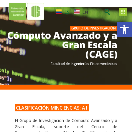
ES
EN
Ab
GRUPO DE INVESTIGACIÓN
Cómputo Avanzado y a
Gran Escala
(CAGE)
Facultad de Ingenierías Fisicomecánicas
.
.
CLASIFICACIÓN MINCIENCIAS: A1
El Grupo de Investigación de Cómputo Avanzado y a
Gran Escala, soporte del Centro de