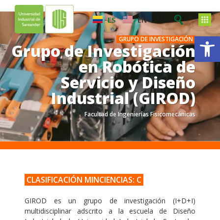
ES
EN
Ab
GRUPO DE INVESTIGACIÓN
Grupo de Investigación
en Robótica de
Servicio y Diseño
Industrial (GIROD)
Facultad de Ingenierías Fisicomecánicas
.
.
CLASIFICACIÓN MINCIENCIAS: C
GIROD es un grupo de investigación (I+D+I)
multidisciplinar adscrito a la escuela de Diseño