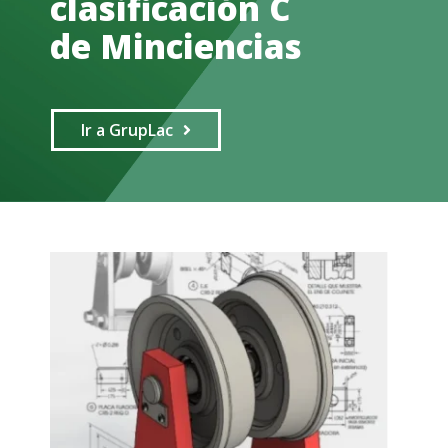
clasificación C
de Minciencias
Ir a GrupLac