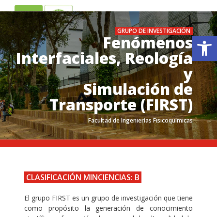
ES
EN
GRUPO DE INVESTIGACIÓN
Ab
Fenómenos
Interfaciales, Reología
y
Simulación de
Transporte (FIRST)
Facultad de Ingenierías Fisicoquímicas
.
.
CLASIFICACIÓN MINCIENCIAS: B
El grupo FIRST es un grupo de investigación que tiene
como propósito la generación de conocimiento