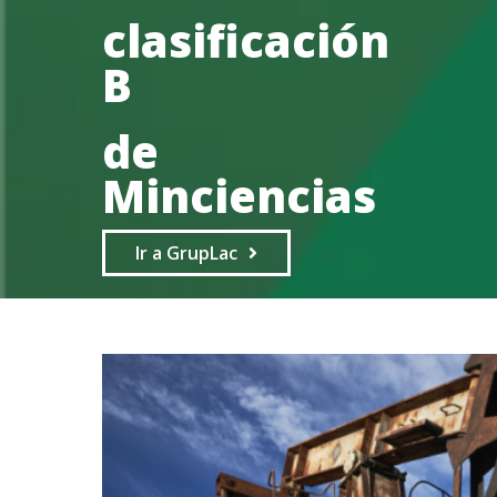
clasificación
B
de
Minciencias
Ir a GrupLac