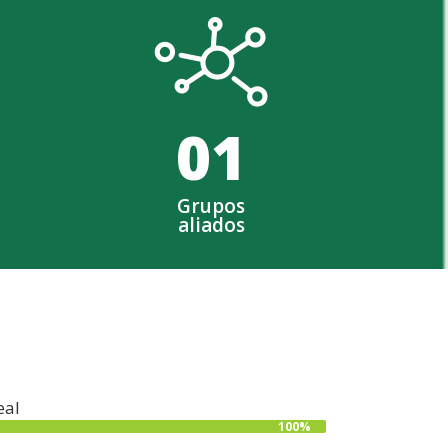
0
1
Grupos
aliados
eal
100%