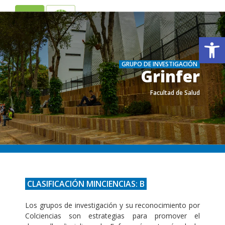
ES
EN
Ab
GRUPO DE INVESTIGACIÓN
Grinfer
Facultad de Salud
.
.
CLASIFICACIÓN MINCIENCIAS: B
Los grupos de investigación y su reconocimiento por
Colciencias son estrategias para promover el