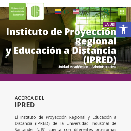
ES
EN
Ab
LA UIS
Instituto de Proyección
Regional
y Educación a Distancia
(IPRED)
Unidad Académico - Administrativa
.
.
ACERCA DEL
IPRED
El Instituto de Proyección Regional y Educación a
Distancia (IPRED) de la Universidad Industrial de
Santander (UIS) cuenta con diferentes programas