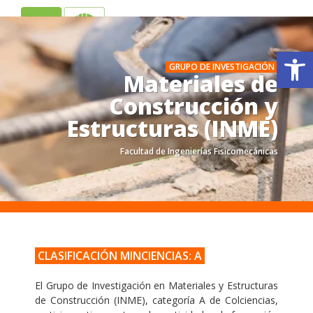
ES
EN
Ab
GRUPO DE INVESTIGACIÓN
Materiales de
Construcción y
Estructuras (INME)
Facultad de Ingenierías Fisicomecánicas
.
.
CLASIFICACIÓN MINCIENCIAS: A
El Grupo de Investigación en Materiales y Estructuras
de Construcción (INME), categoría A de Colciencias,