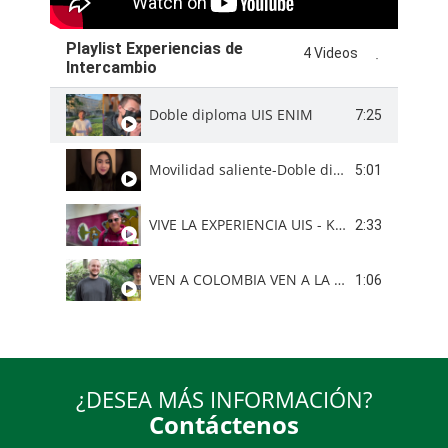
Playlist Experiencias de
4 Videos
Intercambio
Doble diploma UIS ENIM
7:25
Movilidad saliente-Doble diploma/Francia-Colombia
5:01
VIVE LA EXPERIENCIA UIS - KEVIN PROVENIENTE DE MÉXICO NOS RELATA SU ESTADÍA EN LA UIS
2:33
VEN A COLOMBIA VEN A LA UIS 2024 - Louisa, Jeremie, Antoine
1:06
¿DESEA MÁS INFORMACIÓN?
Contáctenos