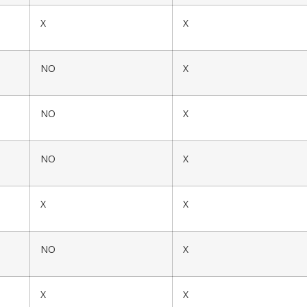
X
X
NO
X
NO
X
NO
X
X
X
NO
X
X
X