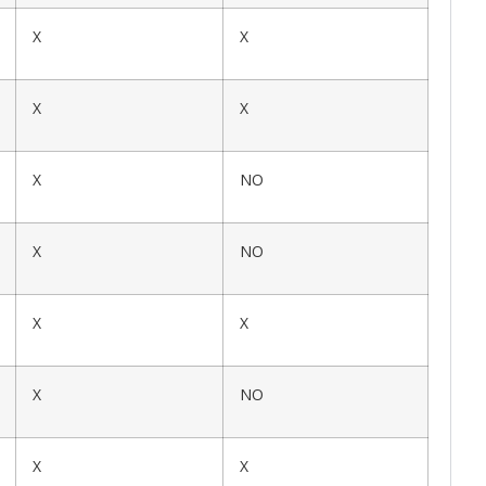
X
X
X
X
X
NO
X
NO
X
X
X
NO
X
X