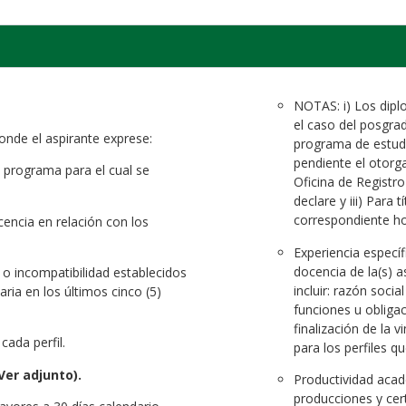
NOTAS: i) Los dipl
el caso del posgra
nde el aspirante exprese:
programa de estudi
pendiente el otorga
l programa para el cual se
Oficina de Registro
declare y iii) Para 
correspondiente 
encia en relación con los
Experiencia específi
docencia de la(s) a
d o incompatibilidad establecidos
incluir: razón soci
aria en los últimos cinco (5)
funciones u obligac
finalización de la 
cada perfil.
para los perfiles q
Ver adjunto).
Productividad acadé
producciones y cer