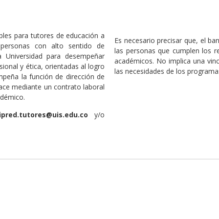
bles para tutores de educación a
Es necesario precisar que, el ba
e personas con alto sentido de
las personas que cumplen los r
la Universidad para desempeñar
académicos. No implica una vinc
ional y ética, orientadas al logro
las necesidades de los programa
empeña la función de dirección de
hace mediante un contrato laboral
adémico.
ipred.tutores@uis.edu.co
y/o