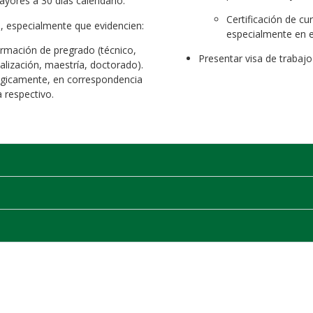
ayores a 30 días calendario.
Certificación de cu
a, especialmente que evidencien:
especialmente en e
formación de pregrado (técnico,
Presentar visa de trabajo
alización, maestría, doctorado).
ógicamente, en correspondencia
 respectivo.