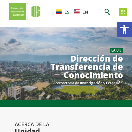
ES
EN
Ab
LA UIS
Dirección de
Transferencia de
Conocimiento
Vicerrectoría de Investigación y Extensión
.
.
ACERCA DE LA
Unidad